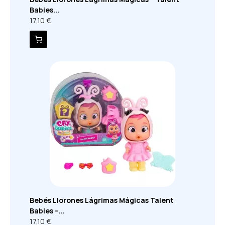
Babies...
17,10 €
Bebés Llorones Lágrimas Mágicas Talent
Babies –...
17,10 €