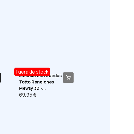
Fuera de stock
Mochila con Ruedas
Totto Renglones
Mewsy 3D -...
69,95 €