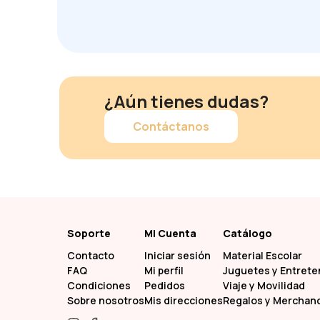
¿Aún tienes dudas?
Contáctanos
Soporte
Mi Cuenta
Catálogo
Contacto
Iniciar sesión
Material Escolar
FAQ
Mi perfil
Juguetes y Entrete
Condiciones
Pedidos
Viaje y Movilidad
Sobre nosotros
Mis direcciones
Regalos y Merchan