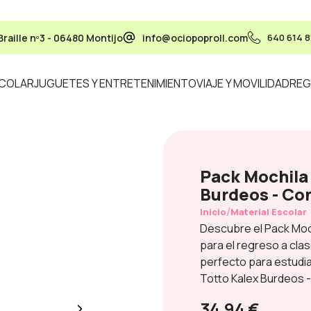
Braille nº3 - 06480 Montijo
info@ociopoproll.com
640 614 8
SCOLAR
JUGUETES Y ENTRETENIMIENTO
VIAJE Y MOVILIDAD
REG
Pack Mochila 
Burdeos - Co
/
Inicio
Material Escolar
Descubre el Pack Moch
para el regreso a cla
perfecto para estudia
Totto Kalex Burdeos -
34,94 €