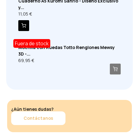
Cuaderno A5 Kuromi Sanrio - Diseño Exclusivo
y...
11,05 €
Fuera de stock
Mochila con Ruedas Totto Renglones Mewsy
3D -...
69,95 €
¿Aún tienes dudas?
Contáctanos