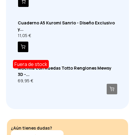
Cuaderno A5 Kuromi Sanrio - Diseño Exclusivo
y...
11,05 €
Fuera de stock
Mochila con Ruedas Totto Renglones Mewsy
3D -...
69,95 €
¿Aún tienes dudas?