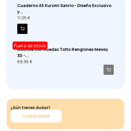
Cuaderno A5 Kuromi Sanrio - Diseño Exclusivo
y...
11,05 €
Fuera de stock
Mochila con Ruedas Totto Renglones Mewsy
3D -...
69,95 €
¿Aún tienes dudas?
Contáctanos