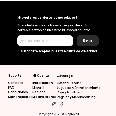
¿No quieres perderte las novedades?
Suscríbete a nuestra Newsletter y recibe en tu
correo electrónico nuestros nuevos productos.
Enviar
Al suscribirte aceptas nuestra
Política de Privacidad
Soporte
Mi Cuenta
Catálogo
Contacto
Iniciar sesión
Material Escolar
FAQ
Mi perfil
Juguetes y Entretenimiento
Condiciones
Pedidos
Viaje y Movilidad
Sobre nosotros
Mis direcciones
Regalos y Merchandising
Copyright 2025 © Pop&Roll