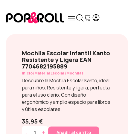
Mochila Escolar Infantil Kanto
Resistente y Ligera EAN
7704682195889
/
/
Inicio
Material Escolar
Mochilas
Descubre la Mochila Escolar Kanto, ideal
para niños. Resistente y ligera, perfecta
para el uso diario. Con diseño
ergonómico y amplio espacio para libros
y útiles escolares.
35,95 €
-
+
Añadir al carrito