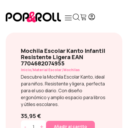
Mochila Escolar Kanto Infantil
Resistente Ligera EAN
7704682074955
/
/
Inicio
Material Escolar
Mochilas
Descubre la Mochila Escolar Kanto, ideal
para niños. Resistente y ligera, perfecta
para el uso diario. Con diseño
ergonómico y amplio espacio para libros
y útiles escolares.
35,95 €
-
+
Añadir al carrito