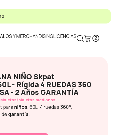
12
ALOS Y MERCHANDISING
LICENCIAS
ANA NIÑO Skpat
0L - Rígida 4 RUEDAS 360
SA - 2 Años GARANTÍA
/
/
Maletas
Maletas medianas
t para
niños
, 60L, 4 ruedas 360°,
s de
garantía
.