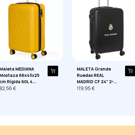
Maleta MEDIANA
MALETA Grande
Mostaza 66x43x25
Ruedas REAL
cm Rígida 60L 4...
MADRID CF 24" 2ª...
82,56 €
119,95 €