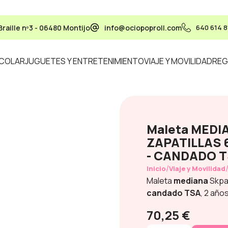
Braille nº3 - 06480 Montijo
info@ociopoproll.com
640 614 8
SCOLAR
JUGUETES Y ENTRETENIMIENTO
VIAJE Y MOVILIDAD
REG
Maleta MEDI
ZAPATILLAS 6
- CANDADO T
/
Inicio
Viaje y Movilidad
Maleta
mediana
Skpa
candado TSA
, 2 año
70,25 €