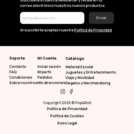
Suscríbete a nuestra Newsletter y recibe en tu
correo electrónico nuestros nuevos productos.
Enviar
Al suscribirte aceptas nuestra
Política de Privacidad
Soporte
Mi Cuenta
Catálogo
Contacto
Iniciar sesión
Material Escolar
FAQ
Mi perfil
Juguetes y Entretenimiento
Condiciones
Pedidos
Viaje y Movilidad
Sobre nosotros
Mis direcciones
Regalos y Merchandising
Copyright 2025 © Pop&Roll
Política de Privacidad
Política de Cookies
Aviso Legal