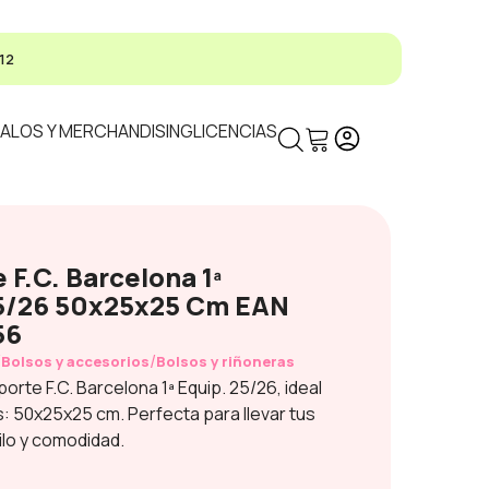
12
ALOS Y MERCHANDISING
LICENCIAS
 F.C. Barcelona 1ª
5/26 50x25x25 Cm EAN
56
/
/
Bolsos y accesorios
Bolsos y riñoneras
rte F.C. Barcelona 1ª Equip. 25/26, ideal
s: 50x25x25 cm. Perfecta para llevar tus
lo y comodidad.