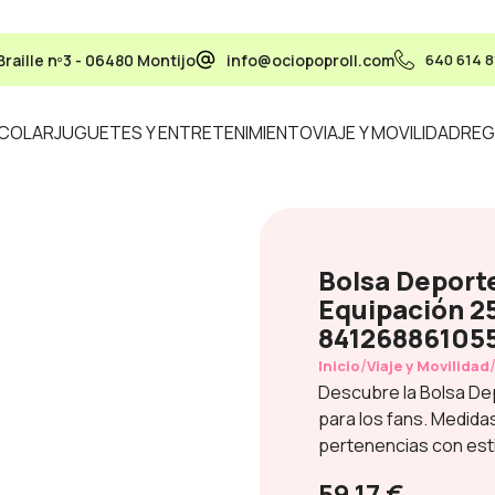
Braille nº3 - 06480 Montijo
info@ociopoproll.com
640 614 8
SCOLAR
JUGUETES Y ENTRETENIMIENTO
VIAJE Y MOVILIDAD
REG
Bolsa Deporte
Equipación 2
84126886105
/
Inicio
Viaje y Movilidad
Descubre la Bolsa Depo
para los fans. Medida
pertenencias con esti
59,17 €