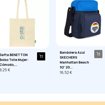
Bandolera Azul
Safta BENETTON
SKECHERS
Bolso Tote Mujer:
Manhattan Beach
Cómodo,...
92' 20...
8,25 €
16,52 €